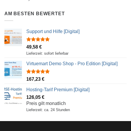
out of 5
AM BESTEN BEWERTET
Support und Hilfe [Digital]
Rated
5.00
49,58
€
out of 5
Lieferzeit: sofort lieferbar
Virtuemart Demo Shop - Pro Edition [Digital]
Rated
4.88
167,23
€
out of 5
Hosting-Tarif Premium [Digital]
126,05
€
Preis gilt monatlich
Lieferzeit: ca. 24 Stunden