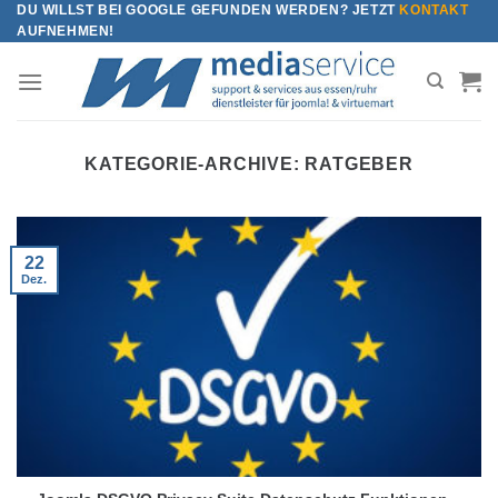
DU WILLST BEI GOOGLE GEFUNDEN WERDEN? JETZT
KONTAKT
Zum
AUFNEHMEN!
Inhalt
springen
KATEGORIE-ARCHIVE:
RATGEBER
22
Dez.