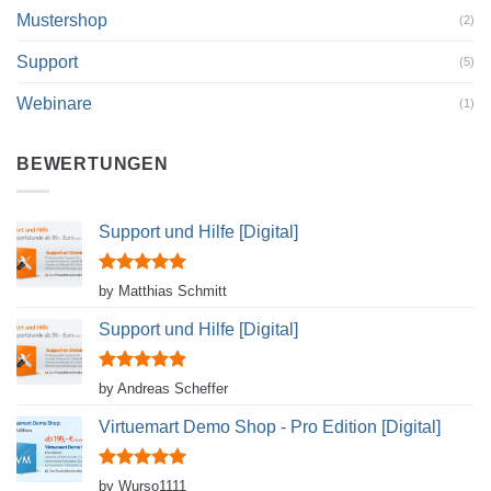
Mustershop
(2)
Support
(5)
Webinare
(1)
BEWERTUNGEN
Support und Hilfe [Digital]
Rated
5
by Matthias Schmitt
out of 5
Support und Hilfe [Digital]
Rated
5
by Andreas Scheffer
out of 5
Virtuemart Demo Shop - Pro Edition [Digital]
Rated
5
by Wurso1111