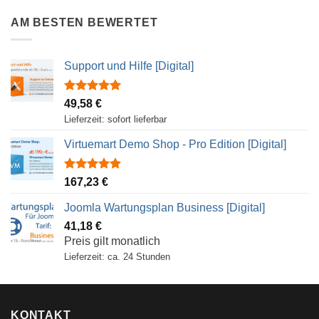
AM BESTEN BEWERTET
Support und Hilfe [Digital]
Rated
5.00
49,58
€
out of 5
Lieferzeit: sofort lieferbar
Virtuemart Demo Shop - Pro Edition [Digital]
Rated
4.88
167,23
€
out of 5
Joomla Wartungsplan Business [Digital]
41,18
€
Preis gilt monatlich
Lieferzeit: ca. 24 Stunden
KONTAKT