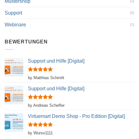
Mustershop
(2)
Support
(5)
Webinare
(1)
BEWERTUNGEN
Support und Hilfe [Digital]
Rated
5
by Matthias Schmitt
out of 5
Support und Hilfe [Digital]
Rated
5
by Andreas Scheffer
out of 5
Virtuemart Demo Shop - Pro Edition [Digital]
Rated
5
by Wurso1111
out of 5