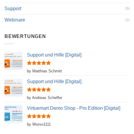
Support
(5)
Webinare
(1)
BEWERTUNGEN
Support und Hilfe [Digital]
Rated
5
by Matthias Schmitt
out of 5
Support und Hilfe [Digital]
Rated
5
by Andreas Scheffer
out of 5
Virtuemart Demo Shop - Pro Edition [Digital]
Rated
5
by Wurso1111
out of 5