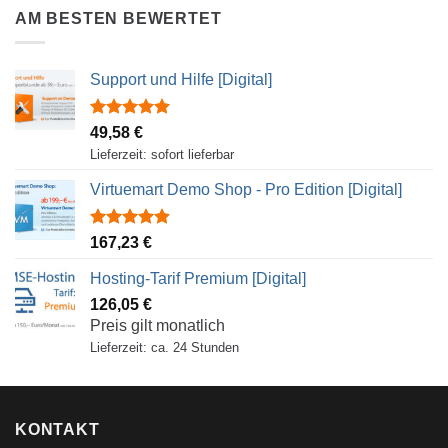
AM BESTEN BEWERTET
Support und Hilfe [Digital]
Rated
5.00
49,58
€
out of 5
Lieferzeit: sofort lieferbar
Virtuemart Demo Shop - Pro Edition [Digital]
Rated
4.88
167,23
€
out of 5
Hosting-Tarif Premium [Digital]
126,05
€
Preis gilt monatlich
Lieferzeit: ca. 24 Stunden
KONTAKT